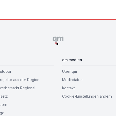
qm medien
Outdoor
Über qm
ojekte aus der Region
Mediadaten
werbemarkt Regional
Kontakt
esetz
Cookie-Einstellungen ändern
uern
age