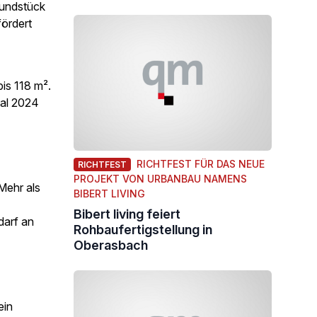
undstück
fördert
is 118 m².
tal 2024
RICHTFEST FÜR DAS NEUE
RICHTFEST
PROJEKT VON URBANBAU NAMENS
Mehr als
BIBERT LIVING
Bibert living feiert
darf an
Rohbaufertigstellung in
Oberasbach
ein