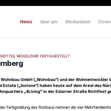
News
über qm
Mediadaten
Down
TADTTEIL MÖGELDORF FERTIGGESTELLT
ürnberg
 Wohnbau GmbH („Wohnbau“) und der Wohnentwickler I
l Estate („Instone“) haben heute auf dem Areal des Nü
nquartiers „4Living" in der Eslarner Straße Richtfest ge
 der Fertigstellung des Rohbaus nehmen die vier Mehrfamilienh