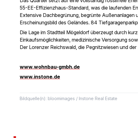
Das Quartier setzt auf eine vollständig fossilfreie 
55-EE-Effizienzhaus-Standard, was die laufenden Ener
Extensive Dachbegrünung, begrünte Außenanlagen u
Erscheinungsbild des Geländes. 84 Tiefgaragenparkp
Die Lage im Stadtteil Mögeldorf überzeugt durch kurz
Einkaufsmöglichkeiten, medizinische Versorgung sowi
Der Lorenzer Reichswald, die Pegnitzwiesen und der 
www.wohnbau-gmbh.de
www.instone.de
Bildquelle(n): bloomimages / Instone Real Estate