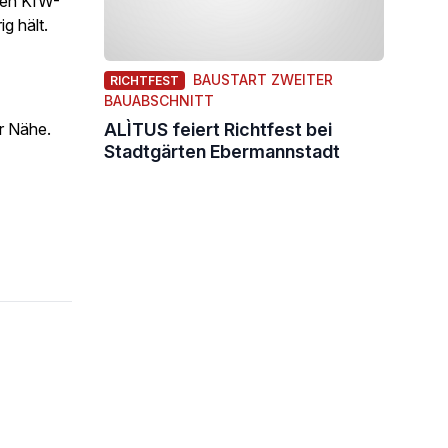
 den KfW-
g hält.
BAUSTART ZWEITER
RICHTFEST
BAUABSCHNITT
r Nähe.
ALÌTUS feiert Richtfest bei
Stadtgärten Ebermannstadt