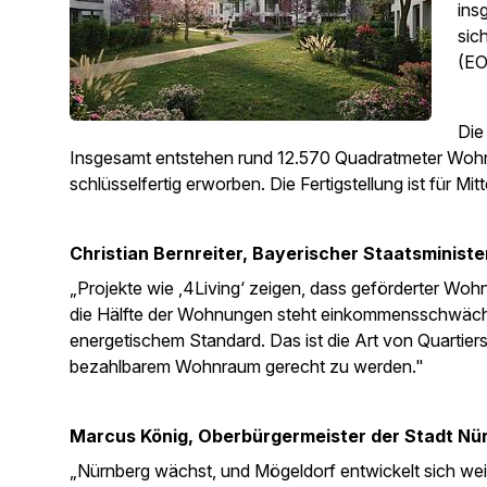
ins
sic
(EO
Die
Insgesamt entstehen rund 12.570 Quadratmeter Wohnf
schlüsselfertig erworben. Die Fertigstellung ist für M
Christian Bernreiter, Bayerischer Staatsminist
„Projekte wie ‚4Living‘ zeigen, dass geförderter Wo
die Hälfte der Wohnungen steht einkommensschwächer
energetischem Standard. Das ist die Art von Quartie
bezahlbarem Wohnraum gerecht zu werden."
Marcus König, Oberbürgermeister der Stadt Nür
„Nürnberg wächst, und Mögeldorf entwickelt sich weite