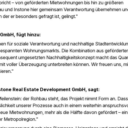
richt – von geförderten Mietwohnungen bis hin zu größeren
au und Instone hier gemeinsam Verantwortung übernehmen un
 der er besonders gefragt ist, gelingt."
GmbH, fügt hinzu:
ichen für soziale Verantwortung und nachhaltige Stadtentwicklu
 angespannten Wohnungsmarkts. Die Kombination aus gefördert
nsequent umgesetzten Nachhaltigkeitskonzept macht das Quart
it voller Überzeugung unterbreiten können. Wir freuen uns, mit
sieren."
nstone Real Estate Development GmbH, sagt:
 Meilenstein: der Rohbau steht, das Projekt nimmt Form an. Dass
slichkeit unserer Prozesse auch in einem weiterhin anspruchsv
ue Mietwohnungen, mehr als die Hälfte davon gefördert – ein
er Metropolregion."