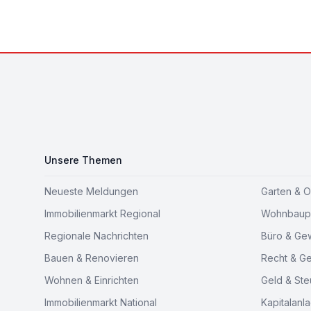
Footer
Unsere Themen
Neueste Meldungen
Garten & 
Immobilienmarkt Regional
Wohnbaupr
Regionale Nachrichten
Büro & Ge
Bauen & Renovieren
Recht & G
Wohnen & Einrichten
Geld & Ste
Immobilienmarkt National
Kapitalanl