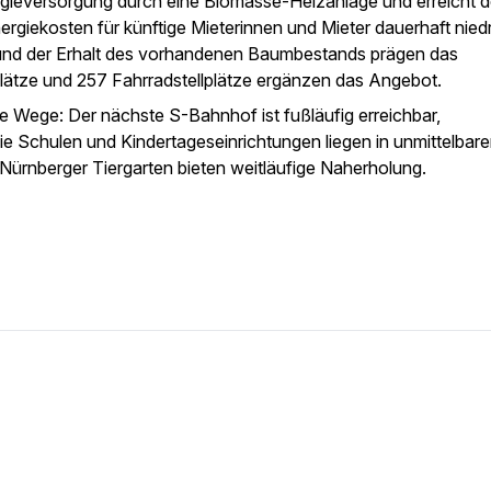
Energieversorgung durch eine Biomasse-Heizanlage und erreicht
giekosten für künftige Mieterinnen und Mieter dauerhaft niedri
nd der Erhalt des vorhandenen Baumbestands prägen das
lätze und 257 Fahrradstellplätze ergänzen das Angebot.
e Wege: Der nächste S-Bahnhof ist fußläufig erreichbar,
e Schulen und Kindertageseinrichtungen liegen in unmittelbare
Nürnberger Tiergarten bieten weitläufige Naherholung.