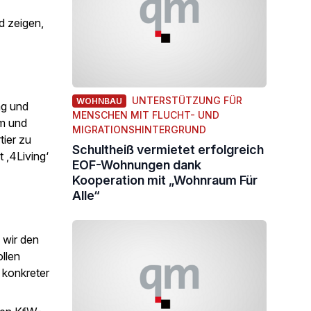
d zeigen,
UNTERSTÜTZUNG FÜR
WOHNBAU
ng und
MENSCHEN MIT FLUCHT- UND
em und
MIGRATIONSHINTERGRUND
ier zu
Schultheiß vermietet erfolgreich
 ‚4Living‘
EOF-Wohnungen dank
Kooperation mit „Wohnraum Für
Alle“
 wir den
ollen
 konkreter