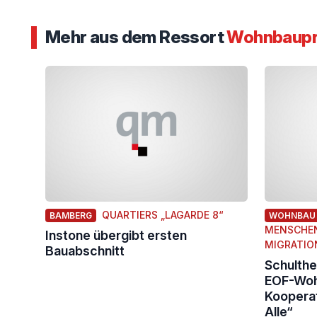
Mehr aus dem Ressort
Wohnbaupro
QUARTIERS „LAGARDE 8“
BAMBERG
WOHNBAU
MENSCHEN
Instone übergibt ersten
MIGRATIO
Bauabschnitt
Schulthe
EOF-Woh
Kooperat
Alle“