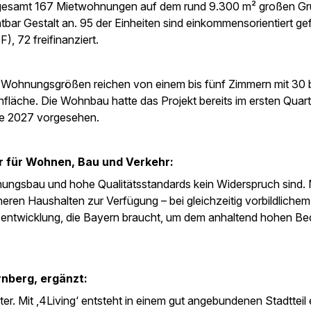
gesamt 167 Mietwohnungen auf dem rund 9.300 m² großen Gr
htbar Gestalt an. 95 der Einheiten sind einkommensorientiert ge
F), 72 freifinanziert.
 Wohnungsgrößen reichen von einem bis fünf Zimmern mit 30 b
läche. Die Wohnbau hatte das Projekt bereits im ersten Quar
itte 2027 vorgesehen.
er für Wohnen, Bau und Verkehr:
hnungsbau und hohe Qualitätsstandards kein Widerspruch sind. 
en Haushalten zur Verfügung – bei gleichzeitig vorbildlichem
rsentwicklung, die Bayern braucht, um dem anhaltend hohen Be
nberg, ergänzt:
r. Mit ‚4Living‘ entsteht in einem gut angebundenen Stadtteil 