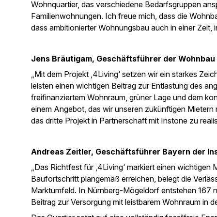
Wohnquartier, das verschiedene Bedarfsgruppen ansp
Familienwohnungen. Ich freue mich, dass die Wohnb
dass ambitionierter Wohnungsbau auch in einer Zeit, in
Jens Bräutigam, Geschäftsführer der Wohnbau 
„Mit dem Projekt ‚4Living‘ setzen wir ein starkes Ze
leisten einen wichtigen Beitrag zur Entlastung des
freifinanziertem Wohnraum, grüner Lage und dem ko
einem Angebot, das wir unseren zukünftigen Mietern m
das dritte Projekt in Partnerschaft mit Instone zu reali
Andreas Zeitler, Geschäftsführer Bayern der I
„Das Richtfest für ‚4Living‘ markiert einen wichtigen
Baufortschritt plangemäß erreichen, belegt die Verläs
Marktumfeld. In Nürnberg-Mögeldorf entstehen 167 ne
Beitrag zur Versorgung mit leistbarem Wohnraum in d