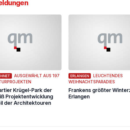
eldungen
AUSGEWÄHLT AUS 197
LEUCHTENDES
CHNET
ERLANGEN
TURPROJEKTEN
WEIHNACHTSPARADIES
tier Krügel-Park der
Frankens größter Winter
iß Projektentwicklung
Erlangen
eil der Architektouren