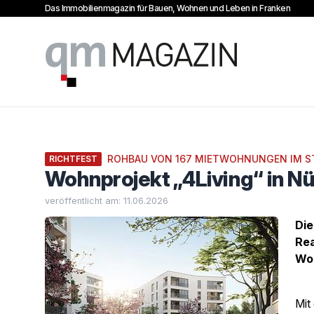
Das Immobilienmagazin für Bauen, Wohnen und Leben in Franken
qm Magazin
ROHBAU VON 167 MIETWOHNUNGEN IM S
RICHTFEST
Wohnprojekt „4Living“ in N
veröffentlicht am: 11.06.2026
Die
Rea
Woh
Mit