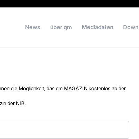
News
über qm
Mediadaten
Down
Ihnen die Möglichkeit, das qm MAGAZIN kostenlos ab der
zin der NIB.