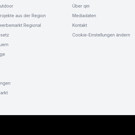
Outdoor
Über qm
ojekte aus der Region
Mediadaten
werbemarkt Regional
Kontakt
esetz
Cookie-Einstellungen ändern
uern
age
ungen
arkt