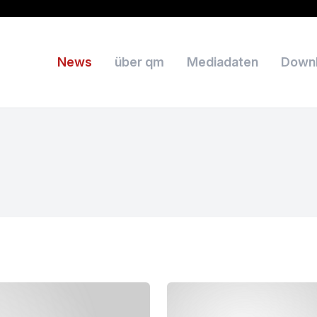
News
über qm
Mediadaten
Down