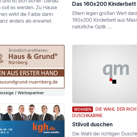
 und ist sich sicher: Genau
Das 160x200 Kinderbett 
n soll es werden. Zu Hause
Eltern legen großen Wert darau
n wirkt die Farbe dann
160x200 Kinderbett aus Massiv
ganz anders als erwartet.
natürliche Optik …
Anzeige / Werbepartner
DIE WAHL DER RIC
WOHNEN
DUSCHKABINE
Stilvoll duschen
Die Wahl der richtigen Dusch