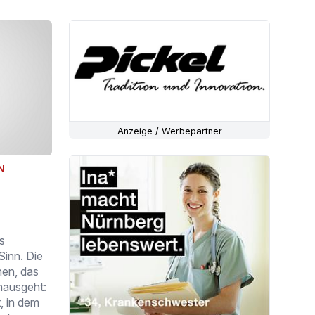
Anzeige / Werbepartner
N
ls
Sinn. Die
hen, das
nausgeht:
, in dem