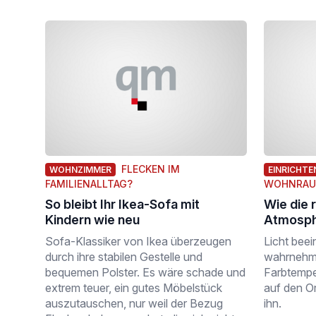
FLECKEN IM
WOHNZIMMER
EINRICHTE
FAMILIENALLTAG?
WOHNRA
So bleibt Ihr Ikea-Sofa mit
Wie die 
Kindern wie neu
Atmosph
Sofa-Klassiker von Ikea überzeugen
Licht beei
durch ihre stabilen Gestelle und
wahrnehme
bequemen Polster. Es wäre schade und
Farbtempe
extrem teuer, ein gutes Möbelstück
auf den O
auszutauschen, nur weil der Bezug
ihn.