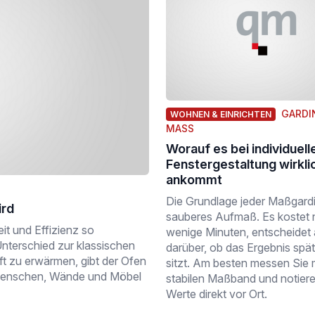
GARDI
WOHNEN & EINRICHTEN
MASS
Worauf es bei individuell
Fenstergestaltung wirkli
ankommt
Die Grundlage jeder Maßgardin
ird
sauberes Aufmaß. Es kostet 
t und Effizienz so
wenige Minuten, entscheidet 
nterschied zur klassischen
darüber, ob das Ergebnis spät
uft zu erwärmen, gibt der Ofen
sitzt. Am besten messen Sie 
 Menschen, Wände und Möbel
stabilen Maßband und notiere
Werte direkt vor Ort.