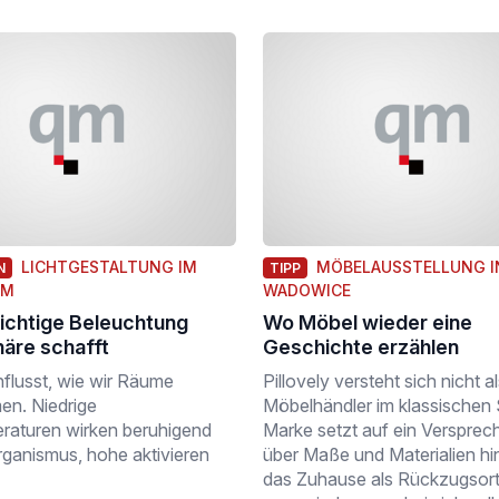
LICHTGESTALTUNG IM
MÖBELAUSSTELLUNG I
N
TIPP
UM
WADOWICE
richtige Beleuchtung
Wo Möbel wieder eine
äre schafft
Geschichte erzählen
nflusst, wie wir Räume
Pillovely versteht sich nicht a
n. Niedrige
Möbelhändler im klassischen 
raturen wirken beruhigend
Marke setzt auf ein Versprec
rganismus, hohe aktivieren
über Maße und Materialien hi
das Zuhause als Rückzugsort