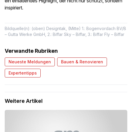
ein einladendes Highlight, der nicht nur schützt, sondern
inspiriert.
Bildquelle(n): (oben) Designtak, (Mitte) 1.: Bogenvordach BV/B
– Gutta Werke GmbH, 2.: Biffar Sky – Biffar, 3.: Biffar Fly – Biffar
Verwandte Rubriken
Neueste Meldungen
Bauen & Renovieren
Expertentipps
Weitere Artikel