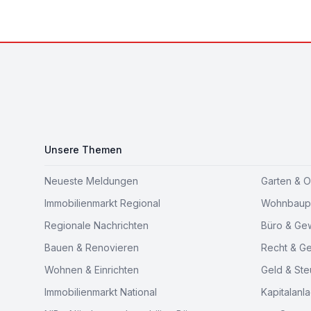
Footer
Unsere Themen
Neueste Meldungen
Garten & 
Immobilienmarkt Regional
Wohnbaupr
Regionale Nachrichten
Büro & Ge
Bauen & Renovieren
Recht & G
Wohnen & Einrichten
Geld & Ste
Immobilienmarkt National
Kapitalanl