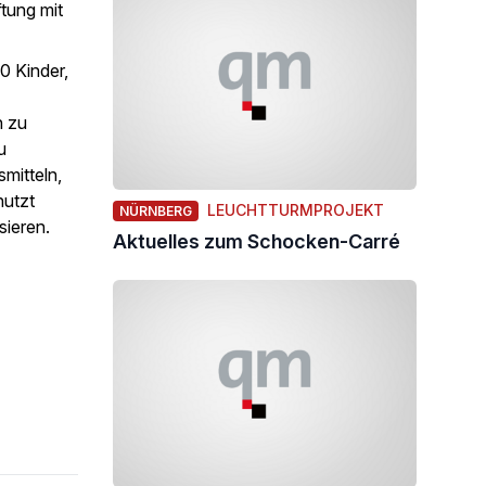
tung mit
20 Kinder,
n zu
u
mitteln,
nutzt
LEUCHTTURMPROJEKT
NÜRNBERG
sieren.
Aktuelles zum Schocken-Carré