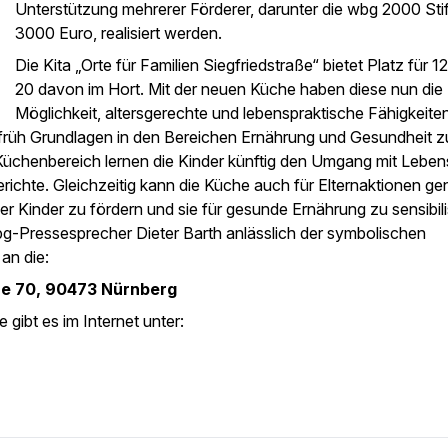
Unterstützung mehrerer Förderer, darunter die wbg 2000 Stif
3000 Euro, realisiert werden.
Die Kita „Orte für Familien Siegfriedstraße“ bietet Platz für 1
20 davon im Hort. Mit der neuen Küche haben diese nun die
Möglichkeit, altersgerechte und lebenspraktische Fähigkeite
ts früh Grundlagen in den Bereichen Ernährung und Gesundheit z
m Küchenbereich lernen die Kinder künftig den Umgang mit Lebens
richte. Gleichzeitig kann die Küche auch für Elternaktionen ge
der Kinder zu fördern und sie für gesunde Ernährung zu sensibili
wbg-Pressesprecher Dieter Barth anlässlich der symbolischen
an die:
aße 70, 90473 Nürnberg
gibt es im Internet unter: