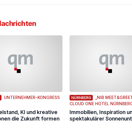
Nachrichten
UNTERNEHMER-KONGRESS
„NIB MEET&GREET
NÜRNBERG
CLOUD ONE HOTEL NÜRNBER
elstand, KI und kreative
Immobilien, Inspiration u
onen die Zukunft formen
spektakulärer Sonnenun