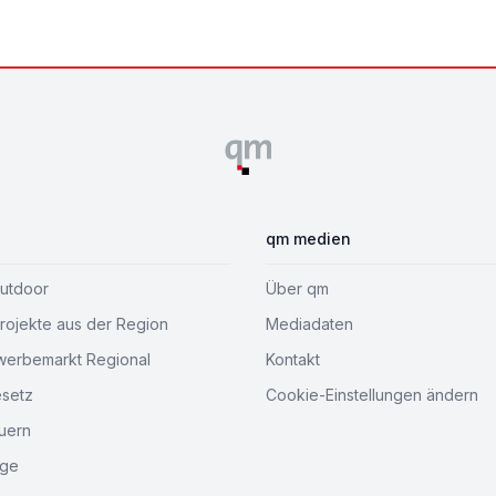
qm medien
Outdoor
Über qm
ojekte aus der Region
Mediadaten
werbemarkt Regional
Kontakt
esetz
Cookie-Einstellungen ändern
uern
age