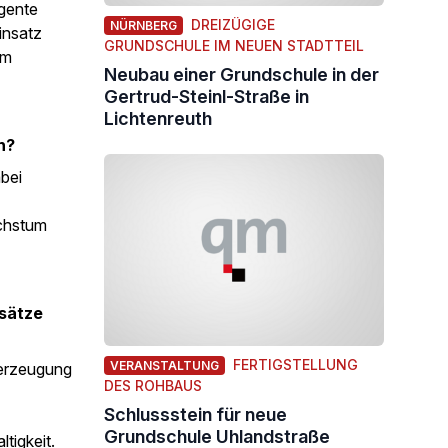
igente
DREIZÜGIGE
NÜRNBERG
insatz
GRUNDSCHULE IM NEUEN STADTTEIL
im
Neubau einer Grundschule in der
Gertrud-Steinl-Straße in
Lichtenreuth
n?
bei
achstum
nsätze
FERTIGSTELLUNG
VERANSTALTUNG
eerzeugung
DES ROHBAUS
Schlussstein für neue
Grundschule Uhlandstraße
tigkeit.