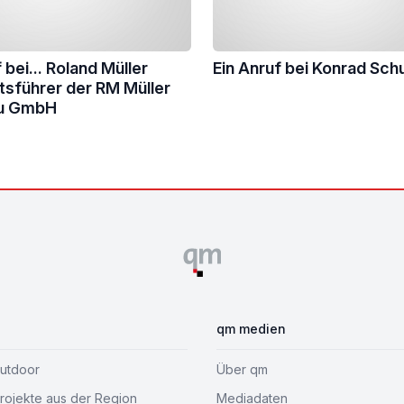
 bei... Roland Müller
Ein Anruf bei Konrad Sch
sführer der RM Müller
u GmbH
qm medien
Outdoor
Über qm
ojekte aus der Region
Mediadaten