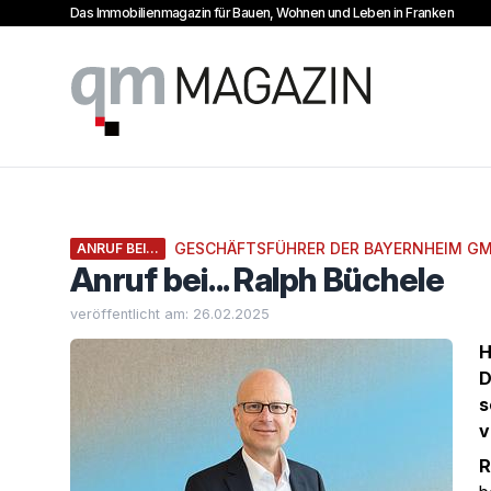
Das Immobilienmagazin für Bauen, Wohnen und Leben in Franken
qm Magazin
GESCHÄFTSFÜHRER DER BAYERNHEIM G
ANRUF BEI...
Anruf bei... Ralph Büchele
veröffentlicht am: 26.02.2025
H
D
s
v
R