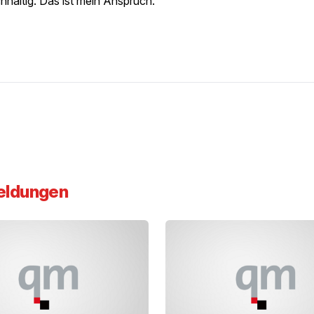
chhaltig. Das ist mein Anspruch.
eldungen