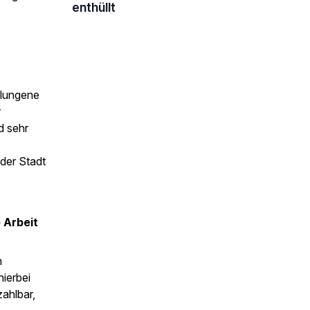
enthüllt
elungene
r
d sehr
der Stadt
 Arbeit
n
ierbei
ahlbar,