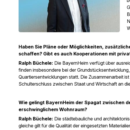
b
G
B
N
W
Haben Sie Pläne oder Möglichkeiten, zusätzlic
schaffen? Gibt es auch Kooperationen mit priva
Ralph Büchele:
Die BayernHeim verfügt über ausreic
finden insbesondere bei der Grundstücksentwicklung
Quartiersentwicklungen statt. Die Zusammenarbeit ist
Schulterschluss zwischen Staat und Wirtschaft an diese
Wie gelingt BayernHeim der Spagat zwischen de
erschwinglichem Wohnraum?
Ralph Büchele:
Die städtebauliche und architektonisc
gleiche gilt für die Qualität der eingesetzten Materiali