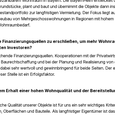
ezahlbarem Wohnraum in Bayern. Die BayernHeim entwickelt u
rundstücke, plant und baut und übernimmt die Objekte dann in
estandportfolio zur langfristigen Vermietung. Der Fokus liegt a
eubau von Mehrgeschosswohnungen in Regionen mit hohem
ohnraumbedarf.
he Finanzierungsquellen zu erschließen, um mehr Wohnr
ten Investoren?
hende Finanzierungsquellen. Kooperationen mit der Privatwirt
, Baurechtschaffung und bei der Planung und Realisierung von
 dabei sehr wertvoll und gewinnbringend für beide Seiten. Der 
r Stelle ist ein Erfolgsfaktor.
m Erhalt einer hohen Wohnqualität und der Bereitstellu
he Qualität unserer Objekte ist für uns ein sehr wichtiges Krit
en, Oberflächen und Bauteile. Als langfristiger Eigentümer ist das