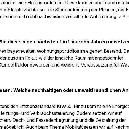
natürlich eine Herausforderung. Diese können aber durch intell
e Stellplatzschlüssel, die Standardisierung der Planung, der E
ufernde und nicht nachweislich vorteilhafte Anforderung, z.B. 
n Sie diese in den nächsten fünf bis zehn Jahren umsetze
eines bayernweiten Wohnungsportfolios im eigenen Bestand. Da
genauso im Fokus wie der ländliche Raum mit angespannter
tandortfaktor geworden und vielerorts Voraussetzung für W
wesen. Welche nachhaltigen oder umweltfreundlichen A
stens den Effizienzstandard KfW55. Hinzu kommt eine Energi
te Heizungs- und Verbrauchssteuerung. Zudem setzen wir auf
hern. Dach- und Fassadenbegrünung und die Gestaltung der
s maßgeblich. Auch beim Thema Mobilität setzen wir auf Nachhal