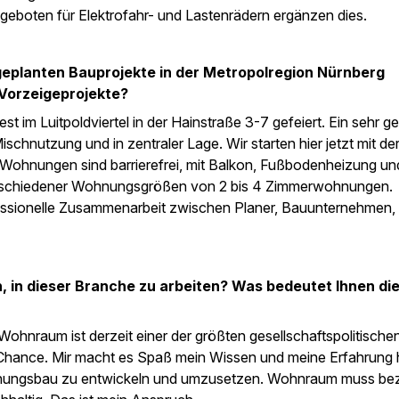
eboten für Elektrofahr- und Lastenrädern ergänzen dies.
geplanten Bauprojekte in der Metropolregion Nürnberg
 Vorzeigeprojekte?
t im Luitpoldviertel in der Hainstraße 3-7 gefeiert. Ein sehr g
ischnutzung und in zentraler Lage. Wir starten hier jetzt mit de
Wohnungen sind barrierefrei, mit Balkon, Fußbodenheizung un
verschiedener Wohnungsgrößen von 2 bis 4 Zimmerwohnungen.
ofessionelle Zusammenarbeit zwischen Planer, Bauunternehmen, 
, in dieser Branche zu arbeiten? Was bedeutet Ihnen die
Wohnraum ist derzeit einer der größten gesellschaftspolitische
 Chance. Mir macht es Spaß mein Wissen und meine Erfahrung h
hnungsbau zu entwickeln und umzusetzen. Wohnraum muss bez