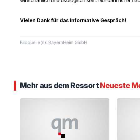
wirtschaftlich und ökologisch sein. Nur dann ist er na
Vielen Dank für das informative Gespräch!
Bildquelle(n): BayernHeim GmbH
Mehr aus dem Ressort
Neueste M