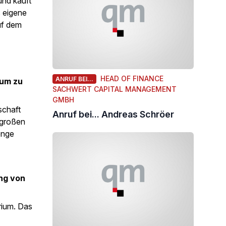
nd kauft
s eigene
uf dem
HEAD OF FINANCE
ANRUF BEI...
aum zu
SACHWERT CAPITAL MANAGEMENT
GMBH
schaft
Anruf bei... Andreas Schröer
 großen
enge
ng von
erium. Das