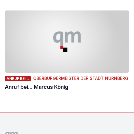
OBERBÜRGERMEISTER DER STADT NÜRNBERG
ANRUF BEI...
Anruf bei... Marcus König
Footer