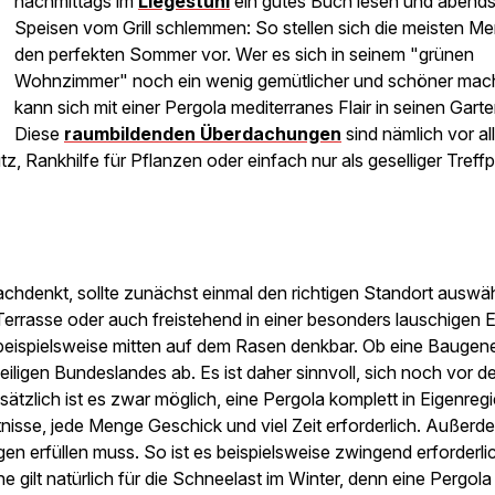
nachmittags im
Liegestuhl
ein gutes Buch lesen und abends
Speisen vom Grill schlemmen: So stellen sich die meisten M
den perfekten Sommer vor. Wer es sich in seinem "grünen
Wohnzimmer" noch ein wenig gemütlicher und schöner mache
kann sich mit einer Pergola mediterranes Flair in seinen Garte
Diese
raumbildenden Überdachungen
sind nämlich vor al
tz, Rankhilfe für Pflanzen oder einfach nur als geselliger Treffp
chdenkt, sollte zunächst einmal den richtigen Standort auswä
 Terrasse oder auch freistehend in einer besonders lauschigen 
atz beispielsweise mitten auf dem Rasen denkbar. Ob eine Bauge
eiligen Bundeslandes ab. Es ist daher sinnvoll, sich noch vor 
ätzlich ist es zwar möglich, eine Pergola komplett in Eigenreg
nisse, jede Menge Geschick und viel Zeit erforderlich. Außerde
en erfüllen muss. So ist es beispielsweise zwingend erforderli
 gilt natürlich für die Schneelast im Winter, denn eine Pergola