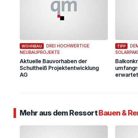
DREI HOCHWERTIGE
DE
WOHNBAU
TIPP
NEUBAUPROJEKTE
SOLARPAKE
Aktuelle Bauvorhaben der
Balkonkr
Schultheiß Projektentwicklung
umfangre
AG
erwarte
Mehr aus dem Ressort
Bauen & Re