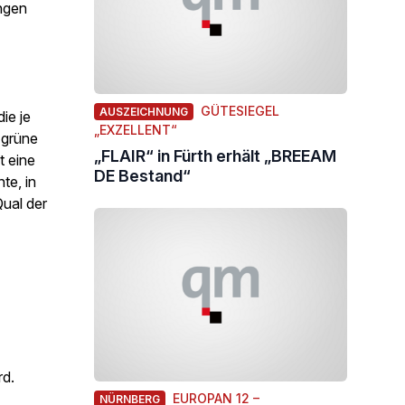
ungen
GÜTESIEGEL
AUSZEICHNUNG
ie je
„EXZELLENT“
 grüne
„FLAIR“ in Fürth erhält „BREEAM
t eine
DE Bestand“
te, in
Qual der
rd.
EUROPAN 12 –
NÜRNBERG