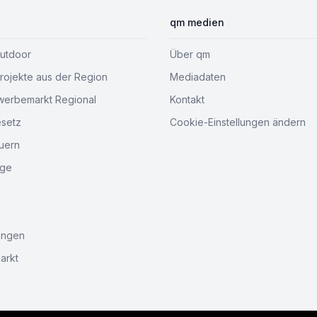
qm medien
Outdoor
Über qm
ojekte aus der Region
Mediadaten
werbemarkt Regional
Kontakt
esetz
Cookie-Einstellungen ändern
uern
age
ungen
arkt