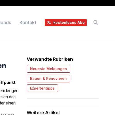
loads
Kontakt
kostenloses Abo
Verwandte Rubriken
en
Neueste Meldungen
Bauen & Renovieren
effpunkt
Expertentipps
nem langen
 sich das
der einen
Weitere Artikel