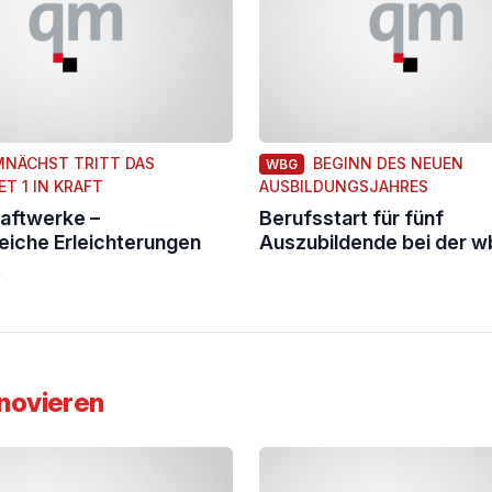
MNÄCHST TRITT DAS
BEGINN DES NEUEN
WBG
T 1 IN KRAFT
AUSBILDUNGSJAHRES
aftwerke –
Berufsstart für fünf
iche Erleichterungen
Auszubildende bei der w
t
novieren