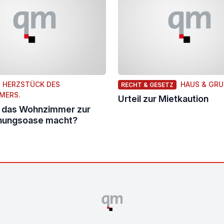
 HERZSTÜCK DES
HAUS & GR
RECHT & GESETZ
MERS.
Urteil zur Mietkaution
 das Wohnzimmer zur
nungsoase macht?