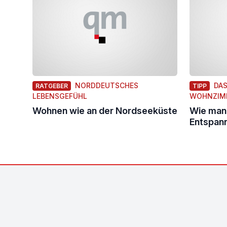
NORDDEUTSCHES
DAS
RATGEBER
TIPP
LEBENSGEFÜHL
WOHNZIM
Wohnen wie an der Nordseeküste
Wie man
Entspan
Footer