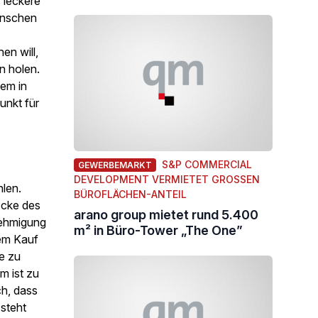
 leckere
enschen
n will,
n holen.
lem in
unkt für
S&P COMMERCIAL
GEWERBEMARKT
DEVELOPMENT VERMIETET GROSSEN B
hlen.
ÜROFLÄCHEN-ANTEIL
Ecke des
arano group mietet rund 5.400
nehmigung
m² in Büro-Tower „The One”
dem Kauf
ie zu
m ist zu
ch, dass
 steht