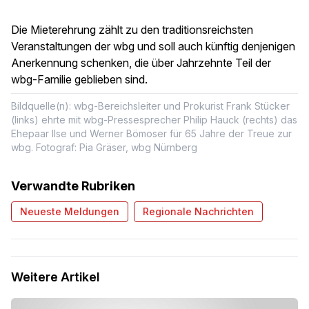
Die Mieterehrung zählt zu den traditionsreichsten
Veranstaltungen der wbg und soll auch künftig denjenigen
Anerkennung schenken, die über Jahrzehnte Teil der
wbg-Familie geblieben sind.
Bildquelle(n): wbg-Bereichsleiter und Prokurist Frank Stücker
(links) ehrte mit wbg-Pressesprecher Philip Hauck (rechts) das
Ehepaar Ilse und Werner Bömoser für 65 Jahre der Treue zur
wbg. Fotograf: Pia Gräser, wbg Nürnberg
Verwandte Rubriken
Neueste Meldungen
Regionale Nachrichten
Weitere Artikel