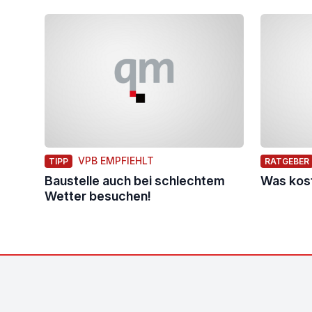
VPB EMPFIEHLT
TIPP
RATGEBER
Baustelle auch bei schlechtem
Was kost
Wetter besuchen!
Footer