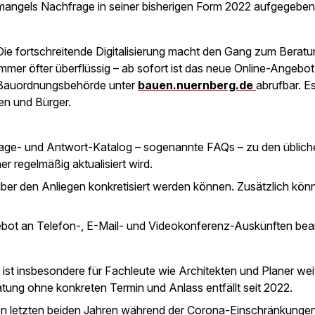
mangels Nachfrage in seiner bisherigen Form 2022 aufgegeben
Die fortschreitende Digitalisierung macht den Gang zum Berat
immer öfter überflüssig – ab sofort ist das neue Online-Angebot
Bauordnungsbehörde unter
bauen.nuernberg.de
abrufbar. Es
nen und Bürger.
rage- und Antwort-Katalog – sogenannte FAQs – zu den üblich
 regelmäßig aktualisiert wird.
über den Anliegen konkretisiert werden können. Zusätzlich kön
bot an Telefon-, E-Mail- und Videokonferenz-Auskünften bea
st insbesondere für Fachleute wie Architekten und Planer wei
tung ohne konkreten Termin und Anlass entfällt seit 2022.
den letzten beiden Jahren während der Corona-Einschränkunge