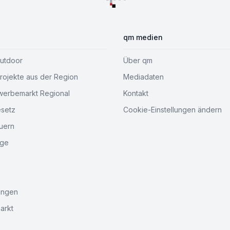
qm medien
Outdoor
Über qm
ojekte aus der Region
Mediadaten
werbemarkt Regional
Kontakt
esetz
Cookie-Einstellungen ändern
uern
age
ungen
arkt