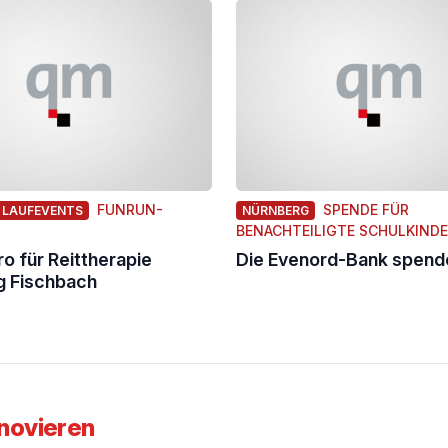
FUNRUN-
SPENDE FÜR
 LAUFEVENTS
NÜRNBERG
BENACHTEILIGTE SCHULKIND
o für Reittherapie
Die Evenord-Bank spend
g Fischbach
novieren