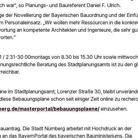
ch war“, so Planungs- und Baureferent Daniel F. Ulrich.
e der Novellierung der Bayerischen Bauordnung und der Einfü
 Personaleinsatz. „Wir wollen mehr Ressourcen in die konkre
wortung an kompetente Architekten und Ingenieure, die sehr gu
worten.“
11 / 2 31-30 00montags von 8.30 bis 15.30 Uhr sowie mittwoc
lanungsrechtliche Beratung des Stadtplanungsamts ist zu den g
reichbar.
äne im Stadtplanungsamt, Lorenzer Straße 30, bleibt unveränd
 diese Bebauungspläne schon seit einiger Zeit online zu recherc
nberg.de/masterportal/bebauungsplaene/
einzusehen.
le Bauantrag. Die Stadt Nürnberg arbeitet mit Hochdruck an der
g an das BayernPortal des bayerischen Bauministeriums. Die