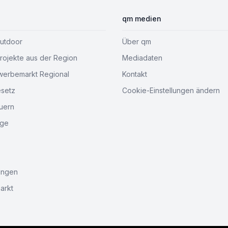
qm medien
Outdoor
Über qm
ojekte aus der Region
Mediadaten
werbemarkt Regional
Kontakt
esetz
Cookie-Einstellungen ändern
uern
age
ungen
arkt