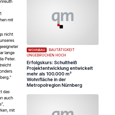
enreuth
1
hen mit
gs nicht
 unseres
 geeigneter
BAUTÄTIGKEIT
WOHNBAU
ar lange
UNGEBROCHEN HOCH
da Peter.
Erfolgskurs: Schultheiß
reicht
Projektentwicklung entwickelt
sonders
mehr als 100.000 m²
berg.“
Wohnfläche in der
Metropolregion Nürnberg
zt das
nn auch
s“,
ken, mit