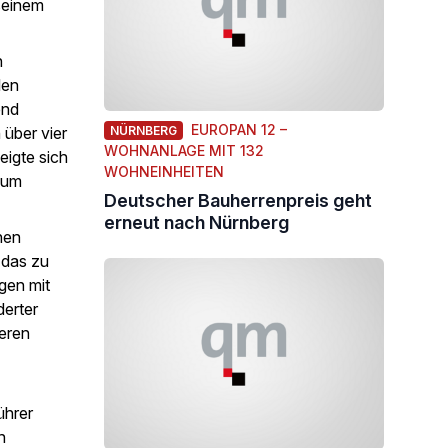
seinem
n
len
end
EUROPAN 12 –
 über vier
NÜRNBERG
WOHNANLAGE MIT 132
eigte sich
WOHNEINHEITEN
zum
Deutscher Bauherrenpreis geht
erneut nach Nürnberg
nen
 das zu
gen mit
derter
teren
ührer
n