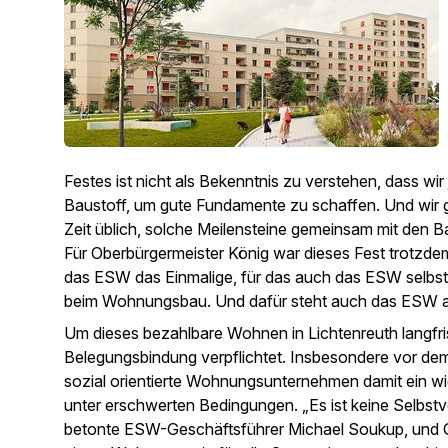
Festes ist nicht als Bekenntnis zu verstehen, dass wir
Baustoff, um gute Fundamente zu schaffen. Und wir g
Zeit üblich, solche Meilensteine gemeinsam mit den B
Für Oberbürgermeister König war dieses Fest trotzdem
das ESW das Einmalige, für das auch das ESW selbst st
beim Wohnungsbau. Und dafür steht auch das ESW al
Um dieses bezahlbare Wohnen in Lichtenreuth langfris
Belegungsbindung verpflichtet. Insbesondere vor dem
sozial orientierte Wohnungsunternehmen damit ein w
unter erschwerten Bedingungen. „Es ist keine Selbstve
betonte ESW-Geschäftsführer Michael Soukup, und Ge