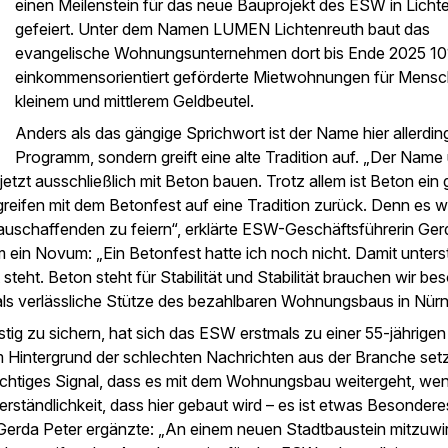
einen Meilenstein für das neue Bauprojekt des ESW in Licht
gefeiert. Unter dem Namen LUMEN Lichtenreuth baut das
evangelische Wohnungsunternehmen dort bis Ende 2025 10
einkommensorientiert geförderte Mietwohnungen für Mensc
kleinem und mittlerem Geldbeutel.
Anders als das gängige Sprichwort ist der Name hier allerdin
Programm, sondern greift eine alte Tradition auf. „Der Name
 jetzt ausschließlich mit Beton bauen. Trotz allem ist Beton ein
reifen mit dem Betonfest auf eine Tradition zurück. Denn es w
auschaffenden zu feiern“, erklärte ESW-Geschäftsführerin Ger
 ein Novum: „Ein Betonfest hatte ich noch nicht. Damit unterst
eht. Beton steht für Stabilität und Stabilität brauchen wir be
s verlässliche Stütze des bezahlbaren Wohnungsbaus in Nürn
tig zu sichern, hat sich das ESW erstmals zu einer 55-jährigen
 Hintergrund der schlechten Nachrichten aus der Branche set
ichtiges Signal, dass es mit dem Wohnungsbau weitergeht, we
rständlichkeit, dass hier gebaut wird – es ist etwas Besondere
rda Peter ergänzte: „An einem neuen Stadtbaustein mitzuwir