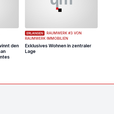
R
RAUMWERK #3 VON
ERLANGEN
RAUMWERK IMMOBILIEN
innt den
Exklusives Wohnen in zentraler
man
Lage
entes