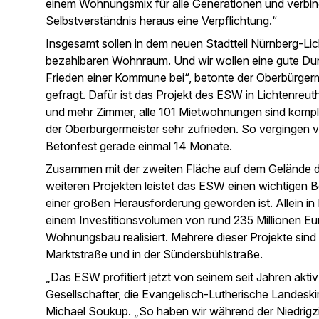
einem Wohnungsmix für alle Generationen und verbin
Selbstverständnis heraus eine Verpflichtung.“
Insgesamt sollen in dem neuen Stadtteil Nürnberg-L
bezahlbaren Wohnraum. Und wir wollen eine gute Dur
Frieden einer Kommune bei“, betonte der Oberbürgerm
gefragt. Dafür ist das Projekt des ESW in Lichtenreu
und mehr Zimmer, alle 101 Mietwohnungen sind komplet
der Oberbürgermeister sehr zufrieden. So verginge
Betonfest gerade einmal 14 Monate.
Zusammen mit der zweiten Fläche auf dem Gelände d
weiteren Projekten leistet das ESW einen wichtigen B
einer großen Herausforderung geworden ist. Allein 
einem Investitionsvolumen von rund 235 Millionen Eu
Wohnungsbau realisiert. Mehrere dieser Projekte sind 
Marktstraße und in der Sündersbühlstraße.
„Das ESW profitiert jetzt von seinem seit Jahren akt
Gesellschafter, die Evangelisch-Lutherische Landeski
Michael Soukup. „So haben wir während der Niedrigz